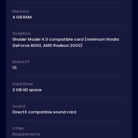
Memory
4 GB RAM
Graphics
Shader Model 4.0 compatible card (minimum Nvidia
GeForce 8000, AMD Radeon 2000)
DirectX®
10
Hard Drive
3 GB HD space
Sound
DirectX compatible sound card
Other
Requirements