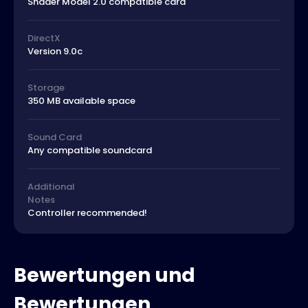
Shader Model 2.0 compatible card
DirectX
Version 9.0c
Storage
350 MB available space
Sound Card
Any compatible soundcard
Additional
Notes
Controller recommended!
Bewertungen und
Bewertungen