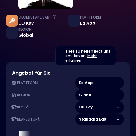
GEGENSTANDSART
PLATTFORM
CD Key
Ea App
REGION
Global
Tiere zu helfen liegt uns
am Herzen.
Mehr
erfahren
Angebot für Sie
Ea App
PLATTFORM
Global
REGION
CD Key
KEYTYP
Standard Edition
BEARBEITUNG