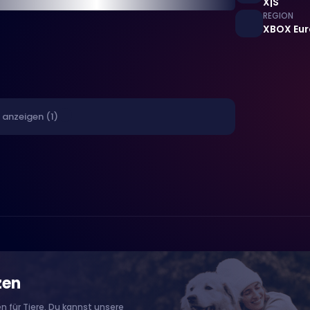
X|S
REGION
XBOX Eu
 anzeigen (1)
zen
n für Tiere. Du kannst unsere