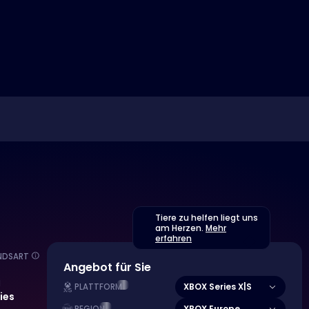
Tiere zu helfen liegt uns
am Herzen.
Mehr
erfahren
NDSART
Angebot für Sie
M
XBOX Series X|S
PLATTFORM
ies
XBOX Europe