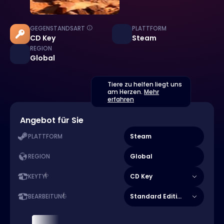
GEGENSTANDSART
PLATTFORM
CD Key
Steam
REGION
Global
Tiere zu helfen liegt uns
am Herzen.
Mehr
erfahren
Angebot für Sie
Steam
PLATTFORM
Global
REGION
CD Key
KEYTYP
Standard Edition
BEARBEITUNG