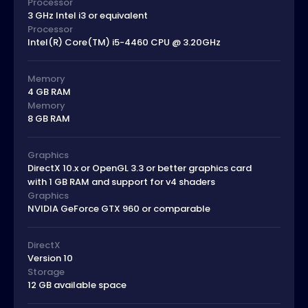
Processor
3 GHz Intel i3 or equivalent
Processor
Intel(R) Core(TM) i5-4460 CPU @ 3.20GHz
Memory
4 GB RAM
Memory
8 GB RAM
Graphics
DirectX 10.x or OpenGL 3.3 or better graphics card
with 1 GB RAM and support for v4 shaders
Graphics
NVIDIA GeForce GTX 960 or comparable
DirectX
Version 10
Storage
12 GB available space