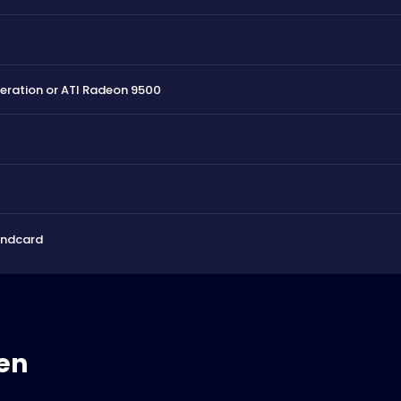
ration or ATI Radeon 9500
undcard
en