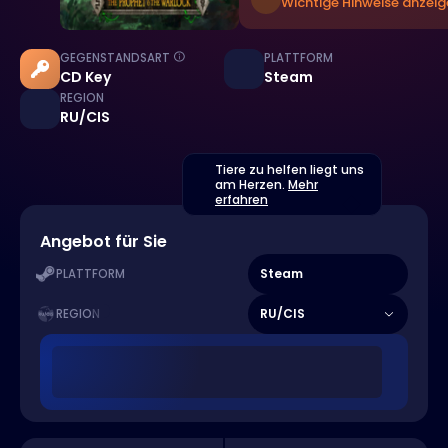
Wichtige Hinweise anzeig
GEGENSTANDSART
PLATTFORM
CD Key
Steam
REGION
RU/CIS
Tiere zu helfen liegt uns
am Herzen.
Mehr
erfahren
Angebot für Sie
Steam
PLATTFORM
RU/CIS
REGION