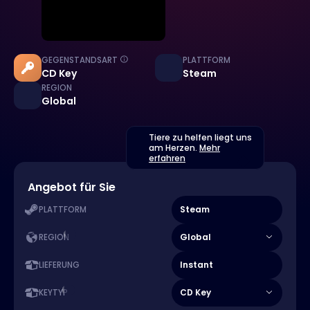
GEGENSTANDSART
PLATTFORM
CD Key
Steam
REGION
Global
Tiere zu helfen liegt uns
am Herzen.
Mehr
erfahren
Angebot für Sie
Steam
PLATTFORM
Global
REGION
Instant
LIEFERUNG
CD Key
KEYTYP