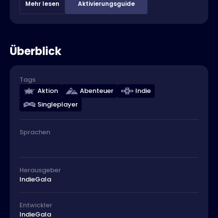
Mehr lesen
Aktivierungsguide
Überblick
Tags
Aktion
Abenteuer
Indie
Singleplayer
Sprachen
Herausgeber
IndieGala
Entwickler
IndieGala