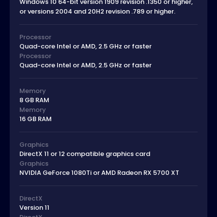
Windows 10 64-bit version 1909 revision .1350 or higher,
or versions 2004 and 20H2 revision .789 or higher.
Processor
Quad-core Intel or AMD, 2.5 GHz or faster
Processor
Quad-core Intel or AMD, 2.5 GHz or faster
Memory
8 GB RAM
Memory
16 GB RAM
Graphics
DirectX 11 or 12 compatible graphics card
Graphics
NVIDIA GeForce 1080Ti or AMD Radeon RX 5700 XT
DirectX
Version 11