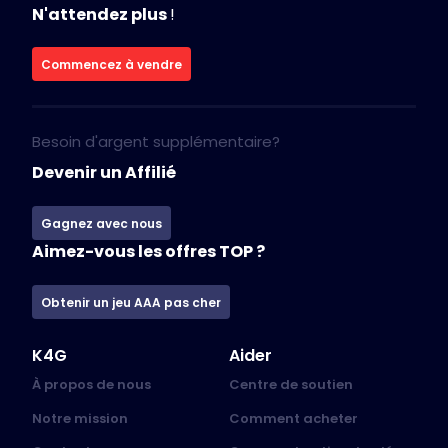
N'attendez plus
!
Commencez à vendre
Besoin d'argent supplémentaire?
Devenir un Affilié
Gagnez avec nous
Aimez-vous les offres TOP ?
Obtenir un jeu AAA pas cher
K4G
Aider
À propos de nous
Centre de soutien
Notre mission
Comment acheter