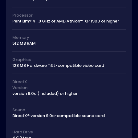
Processor
Pentium® 4 1.9 GHz or AMD Athlon™ XP 1900 or higher
Memory
512 MB RAM
Graphics
128 MB Hardware T&L-compatible video card
DirectX
Version
version 9.0c (included) or higher
Sound
DirectX® version 9.0c-compatible sound card
Hard Drive
4 GB free