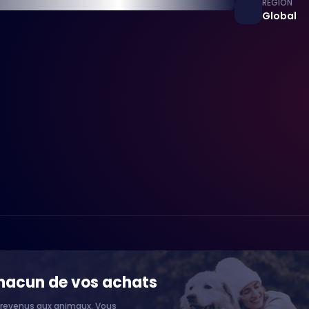
RÉGION
Global
chacun de vos achats
 revenus aux animaux. Vous