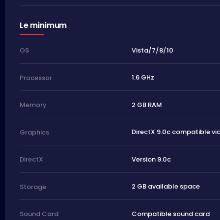
Le minimum
Vista/7/8/10
OS
1.6 GHz
Processor
2 GB RAM
Memory
DirectX 9.0c compatible vi
Graphics
Version 9.0c
DirectX
2 GB available space
Storage
Compatible sound card
Sound Card