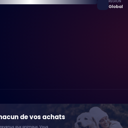
RÉGION
Global
chacun de vos achats
 revenus aux animaux. Vous