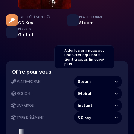
TYPE D'ÉLÉMENT
PLATE-FORME
CD Key
Steam
RÉGION
Global
Aider les animaux est
une valeur qui nous
tient à cœur.
En savoir
plus
Offre pour vous
Steam
PLATE-FORME
Global
RÉGION
Instant
LIVRAISON
CD Key
TYPE D'ÉLÉMENT