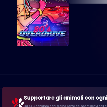
Supportare gli animali con ogn
Da K4G doniamo ogni giorno parte dei nostri ricavi agli an