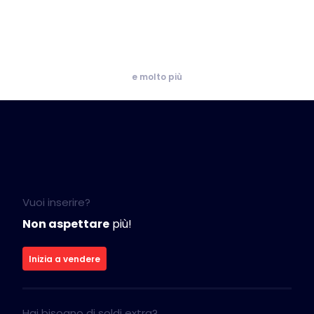
e molto più
Vuoi inserire?
Non aspettare
più!
Inizia a vendere
Hai bisogno di soldi extra?