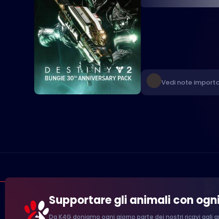
Vedi note importa
Supportare gli animali con ogn
Da K4G doniamo ogni giorno parte dei nostri ricavi agli an