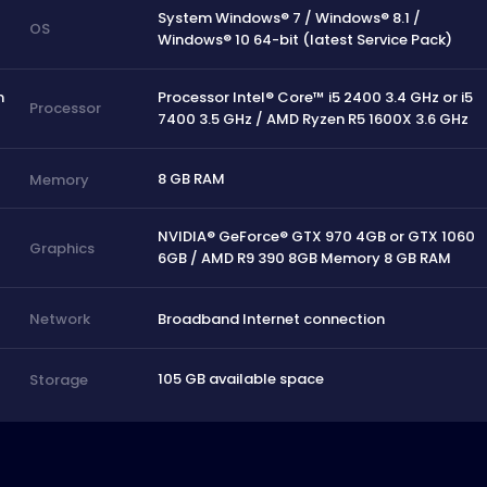
System Windows® 7 / Windows® 8.1 /
OS
Windows® 10 64-bit (latest Service Pack)
m
Processor Intel® Core™ i5 2400 3.4 GHz or i5
Processor
7400 3.5 GHz / AMD Ryzen R5 1600X 3.6 GHz
8 GB RAM
Memory
0
NVIDIA® GeForce® GTX 970 4GB or GTX 1060
Graphics
6GB / AMD R9 390 8GB Memory 8 GB RAM
Broadband Internet connection
Network
105 GB available space
Storage