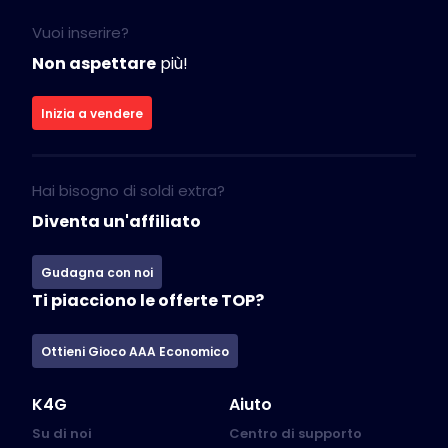
Vuoi inserire?
Non aspettare
più!
Inizia a vendere
Hai bisogno di soldi extra?
Diventa un'affiliato
Gudagna con noi
Ti piacciono le offerte TOP?
Ottieni Gioco AAA Economico
K4G
Aiuto
Su di noi
Centro di supporto