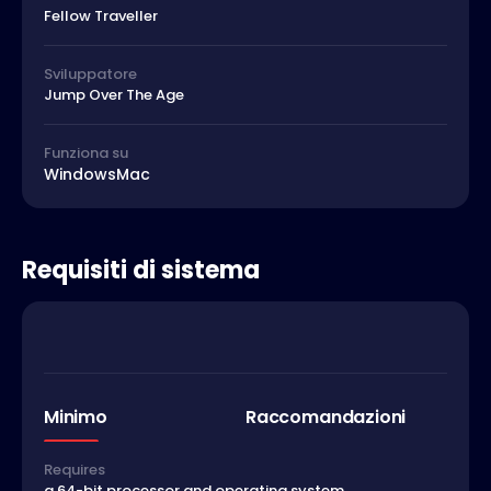
Fellow Traveller
Sviluppatore
Jump Over The Age
Funziona su
Windows
Mac
Requisiti di sistema
Minimo
Raccomandazioni
Requires
a 64-bit processor and operating system