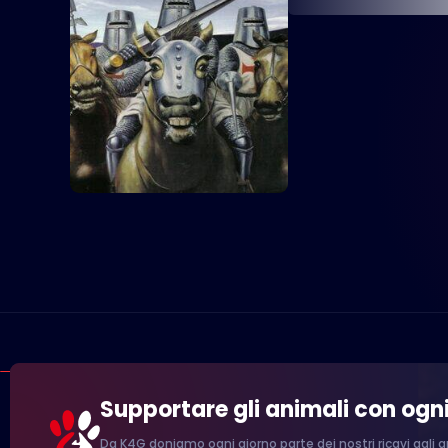
Supportare gli animali con ogn
Da K4G doniamo ogni giorno parte dei nostri ricavi agli an