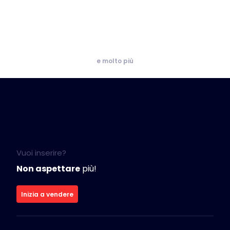
e molto più
Vuoi inserire?
Non aspettare
più!
Inizia a vendere