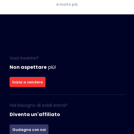
e molto più
Vuoi inserire?
Non aspettare
più!
Inizia a vendere
Hai bisogno di soldi extra?
Diventa un'affiliato
Gudagna con noi