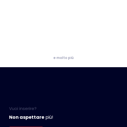
e molto più
Vuoi inserire?
Non aspettare
più!