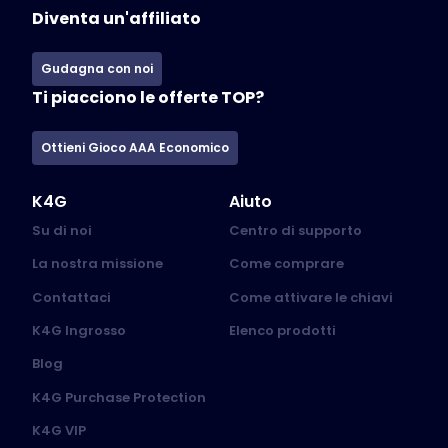
Diventa un'affiliato
Gudagna con noi
Ti piacciono le offerte TOP?
Ottieni Gioco AAA Economico
K4G
Aiuto
Su di noi
Centro di supporto
La nostra missione
Come comprare
Contattaci
Come attivare le chiavi
K4G Ingrosso
Elenco prodotti
Blog
K4G Purchase Protection
K4G VIP