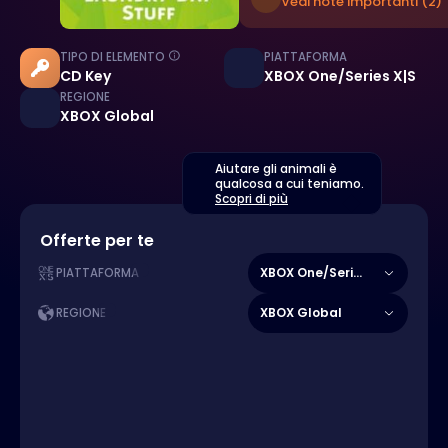
Vedi note importanti (2)
TIPO DI ELEMENTO
PIATTAFORMA
CD Key
XBOX One/Series X|S
REGIONE
XBOX Global
Aiutare gli animali è
qualcosa a cui teniamo.
Scopri di più
Offerte per te
XBOX One/Series X|S
PIATTAFORMA
XBOX Global
REGIONE