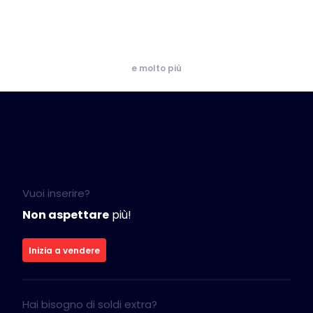
e molto più
Vuoi inserire?
Non aspettare
più!
Inizia a vendere
Hai bisogno di soldi extra?