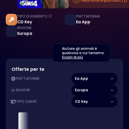
Vedi note importanti (2)
TIPO DI ELEMENTO
PIATTAFORMA
CD Key
Ea App
REGIONE
Europa
Aiutare gli animali è
qualcosa a cui teniamo.
Scopri di più
Offerte per te
Ea App
PIATTAFORMA
Europa
REGIONE
CD Key
TIPO CHIAVE