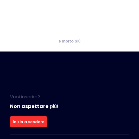
e molto più
Vuoi inserire?
Non aspettare
più!
Inizia a vendere