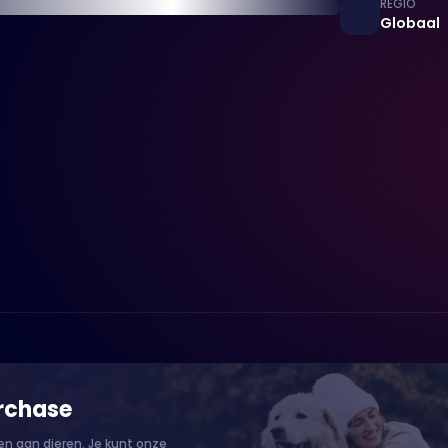
REGIO
Globaal
rchase
n aan dieren. Je kunt onze