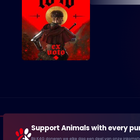
Support Animals with every pu
Bij K4G doneren we elke dag een deel van onze inkomste