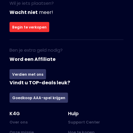
Wil je iets plaatsen?
Wacht niet
meer!
Begin te verkopen
Ben je extra geld nodig?
Word een Affiliate
Verdien met ons
Vindt u TOP-deals leuk?
Goedkoop AAA-spel krijgen
K4G
Hulp
Over ons
Support Center
Onze missie
Hoe te kopen