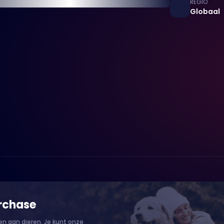
REGIO
Globaal
rchase
n aan dieren. Je kunt onze