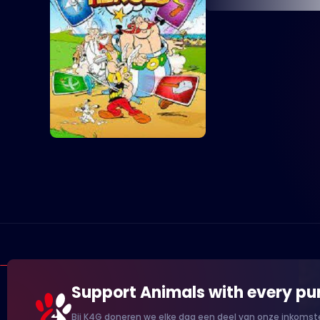
Support Animals with every pu
Bij K4G doneren we elke dag een deel van onze inkomste