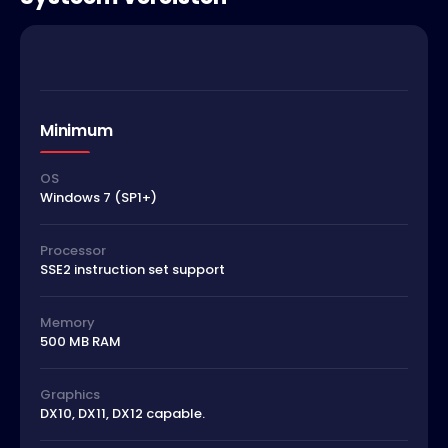
Minimum
OS
Windows 7 (SP1+)
Processor
SSE2 instruction set support
Memory
500 MB RAM
Graphics
DX10, DX11, DX12 capable.