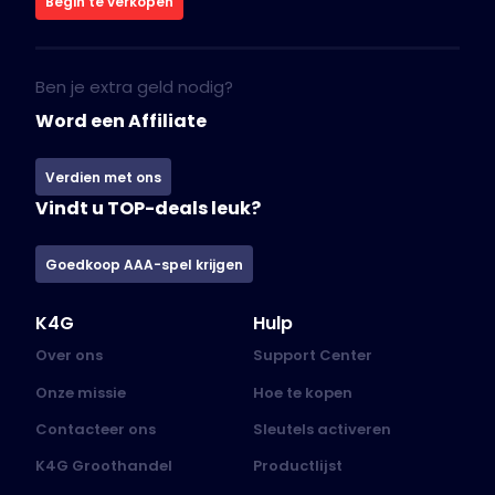
Begin te verkopen
Ben je extra geld nodig?
Word een Affiliate
Verdien met ons
Vindt u TOP-deals leuk?
Goedkoop AAA-spel krijgen
K4G
Hulp
Over ons
Support Center
Onze missie
Hoe te kopen
Contacteer ons
Sleutels activeren
K4G Groothandel
Productlijst