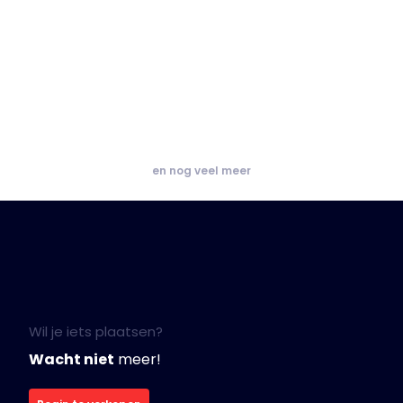
en nog veel meer
Wil je iets plaatsen?
Wacht niet
meer!