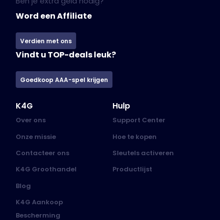
Ben je extra geld nodig?
Word een Affiliate
Verdien met ons
Vindt u TOP-deals leuk?
Goedkoop AAA-spel krijgen
K4G
Hulp
Over ons
Support Center
Onze missie
Hoe te kopen
Contacteer ons
Sleutels activeren
K4G Groothandel
Productlijst
Blog
K4G Aankoop
Bescherming