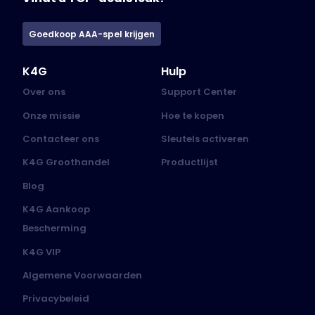
Goedkoop AAA-spel krijgen
K4G
Hulp
Over ons
Support Center
Onze missie
Hoe te kopen
Contacteer ons
Sleutels activeren
K4G Groothandel
Productlijst
Blog
K4G Aankoop
Bescherming
K4G VIP
Algemene Voorwaarden
Privacybeleid