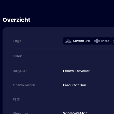
Overzicht
Adventure
Indie
Tags
Talen
Fellow Traveller
Uitgever
Feral Cat Den
Ontwikkelaar
PEGI
Windows
Mac
Werkt op