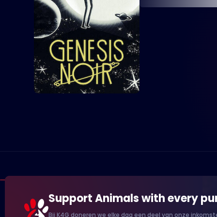
Support Animals with every pu
Bij K4G doneren we elke dag een deel van onze inkomste