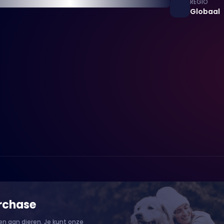
REGIO
Globaal
rchase
n aan dieren. Je kunt onze