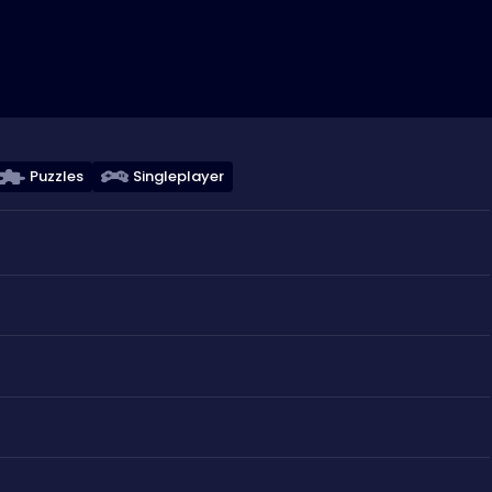
Puzzles
Singleplayer