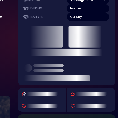
REGIO
es
Instant
LEVERING
e
CD Key
ITEMTYPE