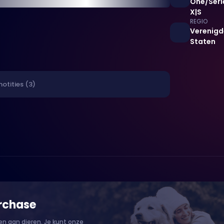
One/Seri
X|S
REGIO
Verenigd
Staten
notities (3)
rchase
n aan dieren. Je kunt onze