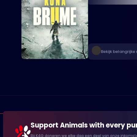
Bekijk belangrijke 
Support Animals with every pu
Bij K4G doneren we elke dag een deel van onze inkomste