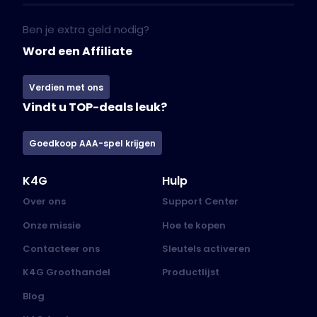
Ben je extra geld nodig?
Word een Affiliate
Verdien met ons
Vindt u TOP-deals leuk?
Goedkoop AAA-spel krijgen
K4G
Hulp
Over ons
Support Center
Onze missie
Hoe te kopen
Contacteer ons
Sleutels activeren
K4G Groothandel
Productlijst
Blog