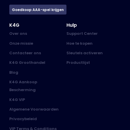
Goedkoop AAA-spel krijgen
K4G
Hulp
Over ons
Support Center
Onze missie
Hoe te kopen
Contacteer ons
Sleutels activeren
K4G Groothandel
Productlijst
Blog
K4G Aankoop
Bescherming
K4G VIP
Algemene Voorwaarden
Privacybeleid
VIP Terms & Conditions