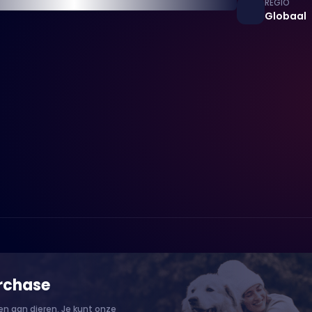
REGIO
Globaal
rchase
n aan dieren. Je kunt onze