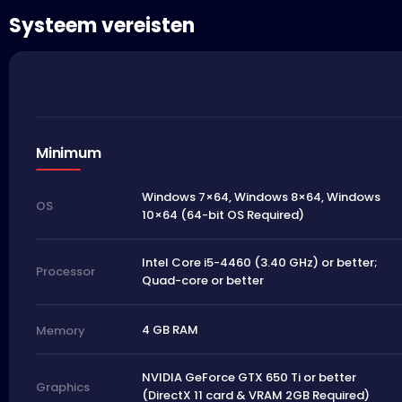
Systeem vereisten
Minimum
Windows 7×64, Windows 8×64, Windows
OS
10×64 (64-bit OS Required)
Intel Core i5-4460 (3.40 GHz) or better;
Processor
Quad-core or better
4 GB RAM
Memory
NVIDIA GeForce GTX 650 Ti or better
Graphics
(DirectX 11 card & VRAM 2GB Required)