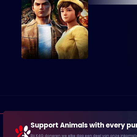
Support Animals with every pu
Bij K4G doneren we elke dag een deel van onze inkomste