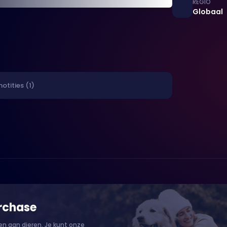
REGIO
Globaal
notities (1)
rchase
n aan dieren. Je kunt onze