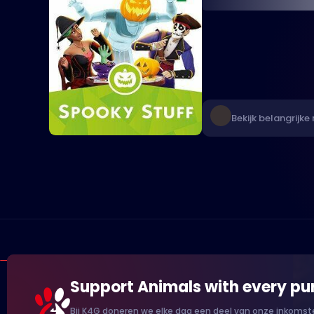
Bekijk belangrijke 
Support Animals with every pu
Bij K4G doneren we elke dag een deel van onze inkomste