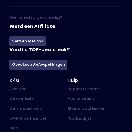
Ben je extra geld nodig?
Word een Affiliate
Verdien met ons
Vindt u TOP-deals leuk?
Goedkoop AAA-spel krijgen
K4G
Hulp
Over ons
Support Center
Onze missie
Hoe te kopen
Contacteer ons
Sleutels activeren
K4G Groothandel
Productlijst
Blog