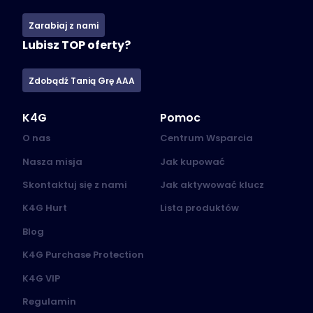
Zarabiaj z nami
Lubisz TOP oferty?
Zdobądź Tanią Grę AAA
K4G
Pomoc
O nas
Centrum Wsparcia
Nasza misja
Jak kupować
Skontaktuj się z nami
Jak aktywować klucz
K4G Hurt
Lista produktów
Blog
K4G Purchase Protection
K4G VIP
Regulamin