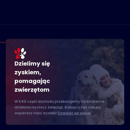
Dzielimy się
zyskiem,
pomagając
zwierzętom
W K4G część dochodu przekazujemy na konkretne
działania na rzecz zwierząt. Robiąc u nas zakupy,
wspierasz nasz wysiłek!
Dowiedz się więcej