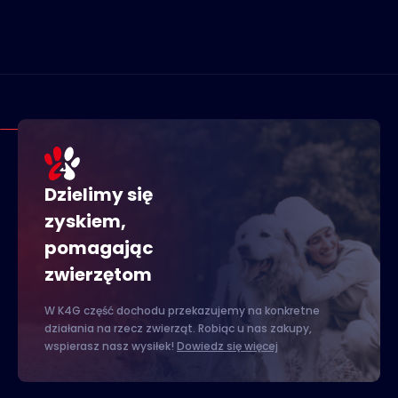
Dzielimy się
zyskiem,
pomagając
zwierzętom
W K4G część dochodu przekazujemy na konkretne
działania na rzecz zwierząt. Robiąc u nas zakupy,
wspierasz nasz wysiłek!
Dowiedz się więcej