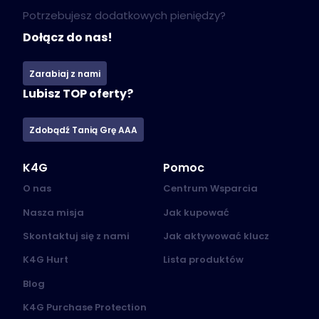
Potrzebujesz dodatkowych pieniędzy?
Dołącz do nas!
Zarabiaj z nami
Lubisz TOP oferty?
Zdobądź Tanią Grę AAA
K4G
Pomoc
O nas
Centrum Wsparcia
Nasza misja
Jak kupować
Skontaktuj się z nami
Jak aktywować klucz
K4G Hurt
Lista produktów
Blog
K4G Purchase Protection