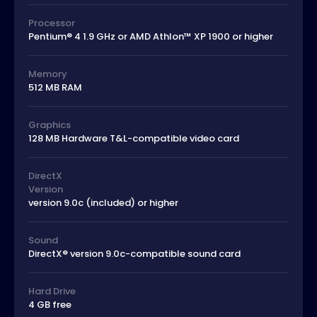
Processor
Pentium® 4 1.9 GHz or AMD Athlon™ XP 1900 or higher
Memory
512 MB RAM
Graphics
128 MB Hardware T&L-compatible video card
DirectX
Version
version 9.0c (included) or higher
Sound
DirectX® version 9.0c-compatible sound card
Hard Drive
4 GB free