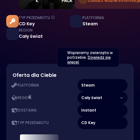
Zobacz ważne informacje
TYP PRZEDMIOTU
PLATFORMA
CD Key
Steam
REGION
Cały świat
Wspieramy zwierzęta w
potrzebie.
Dowiedz się
więcej
Oferta dla Ciebie
Steam
PLATFORMA
Cały świat
REGION
Instant
DOSTAWA
CD Key
TYP PRZEDMIOTU