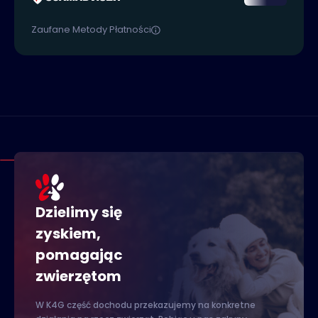
Zaufane Metody Płatności
Dzielimy się
zyskiem,
pomagając
zwierzętom
W K4G część dochodu przekazujemy na konkretne