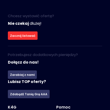
Chcesz wystawić ofertę?
Nie czekaj
dłużej!
Zacznij listować
Potrzebujesz dodatkowych pieniędzy?
Dołącz do nas!
Zarabiaj z nami
Lubisz TOP oferty?
Zdobądź Tanią Grę AAA
K4G
Pomoc