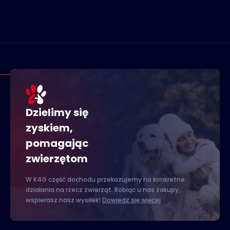
Dzielimy się
zyskiem,
pomagając
zwierzętom
W K4G część dochodu przekazujemy na konkretne
działania na rzecz zwierząt. Robiąc u nas zakupy,
wspierasz nasz wysiłek!
Dowiedz się więcej