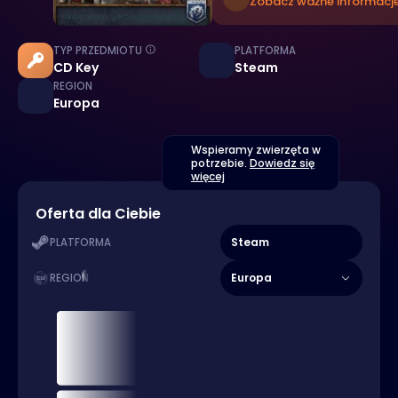
Zobacz ważne informacje
TYP PRZEDMIOTU
PLATFORMA
CD Key
Steam
REGION
Europa
Wspieramy zwierzęta w
potrzebie.
Dowiedz się
więcej
Oferta dla Ciebie
Steam
PLATFORMA
Europa
REGION