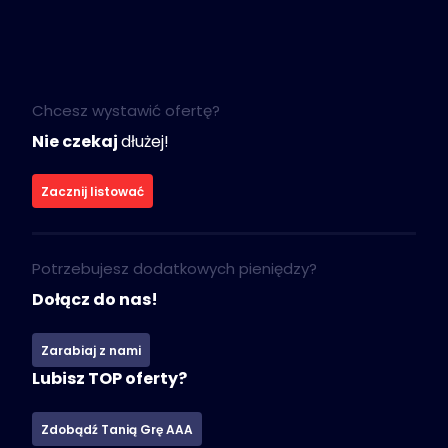
Chcesz wystawić ofertę?
Nie czekaj
dłużej!
Zacznij listować
Potrzebujesz dodatkowych pieniędzy?
Dołącz do nas!
Zarabiaj z nami
Lubisz TOP oferty?
Zdobądź Tanią Grę AAA