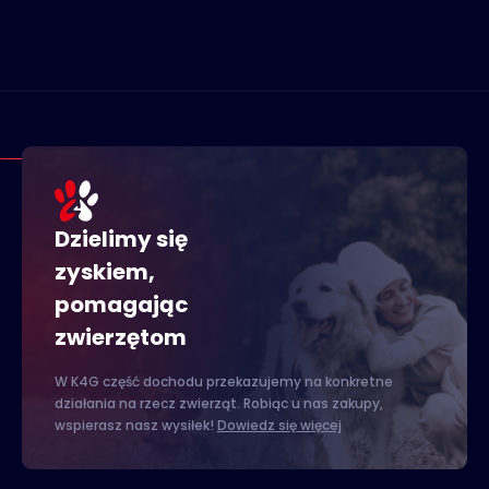
Dzielimy się
zyskiem,
pomagając
zwierzętom
W K4G część dochodu przekazujemy na konkretne
działania na rzecz zwierząt. Robiąc u nas zakupy,
wspierasz nasz wysiłek!
Dowiedz się więcej