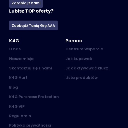
Zarabiaj z nami
Lubisz TOP oferty?
Zdobądź Tanią Grę AAA
K4G
Pomoc
O nas
Centrum Wsparcia
Nasza misja
Jak kupować
Skontaktuj się z nami
Jak aktywować klucz
K4G Hurt
Lista produktów
Blog
K4G Purchase Protection
K4G VIP
Regulamin
Polityka prywatności