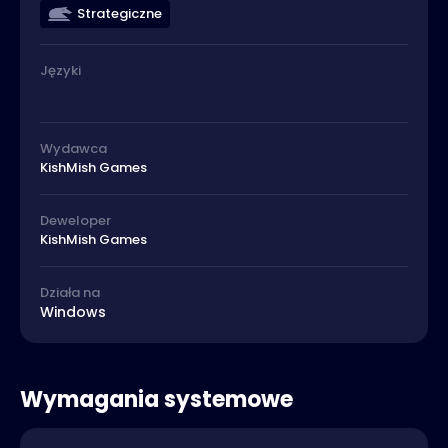
Strategiczne
Języki
Wydawca
KishMish Games
Deweloper
KishMish Games
Działa na
Windows
Wymagania systemowe