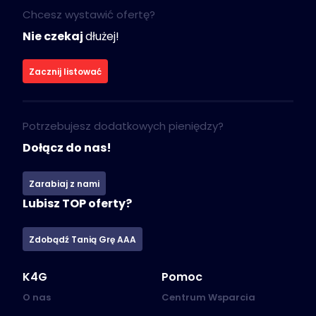
Chcesz wystawić ofertę?
Nie czekaj
dłużej!
Zacznij listować
Potrzebujesz dodatkowych pieniędzy?
Dołącz do nas!
Zarabiaj z nami
Lubisz TOP oferty?
Zdobądź Tanią Grę AAA
K4G
Pomoc
O nas
Centrum Wsparcia