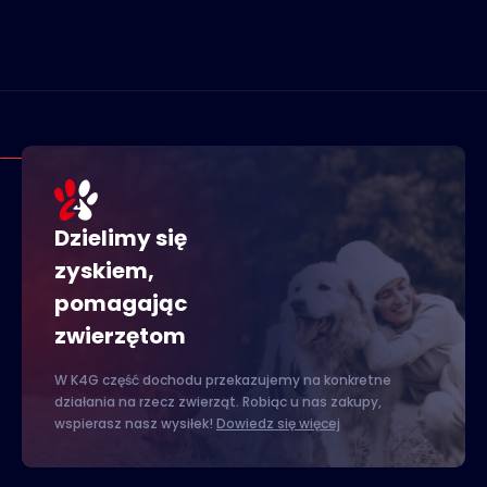
Dzielimy się
zyskiem,
pomagając
zwierzętom
W K4G część dochodu przekazujemy na konkretne
działania na rzecz zwierząt. Robiąc u nas zakupy,
wspierasz nasz wysiłek!
Dowiedz się więcej