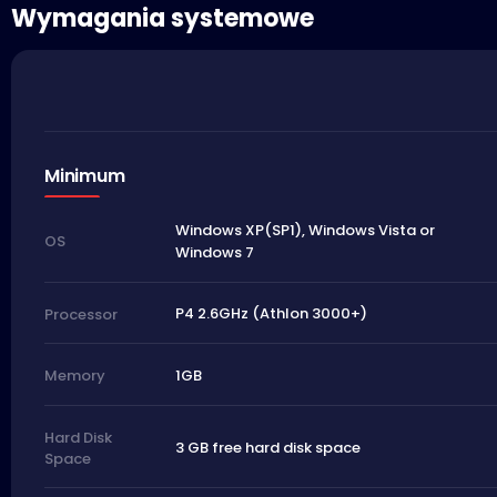
Wymagania systemowe
Minimum
Windows XP(SP1), Windows Vista or
OS
Windows 7
P4 2.6GHz (Athlon 3000+)
Processor
1GB
Memory
Hard Disk
3 GB free hard disk space
Space