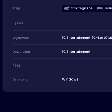
Strategiczne
Jed
Tagi
Języki
1C Entertainment, 1C-SoftClu
Wydawca
1C Entertainment
Deweloper
PEGI
Windows
Działa na