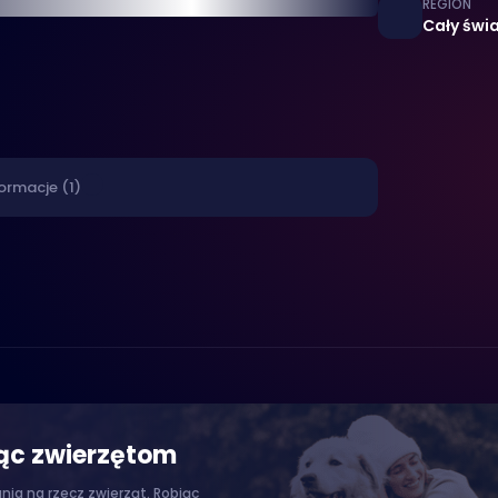
REGION
Cały świ
ormacje (1)
jąc zwierzętom
ia na rzecz zwierząt. Robiąc