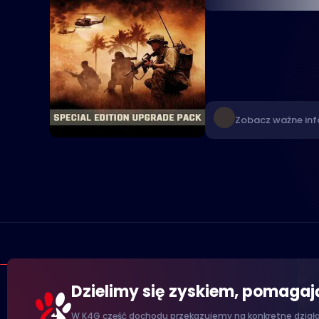
Zobacz ważne inf
Dzielimy się zyskiem, pomaga
W K4G część dochodu przekazujemy na konkretne działan