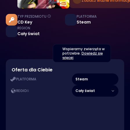
Zobacz ważne informacje
TYP PRZEDMIOTU
PLATFORMA
CD Key
Steam
REGION
Cały świat
Wspieramy zwierzęta w
potrzebie.
Dowiedz się
więcej
Oferta dla Ciebie
Steam
PLATFORMA
Cały świat
REGION