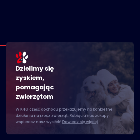
Dzielimy się
zyskiem,
pomagając
zwierzętom
W K4G część dochodu przekazujemy na konkretne
działania na rzecz zwierząt. Robiąc u nas zakupy,
wspierasz nasz wysiłek!
Dowiedz się więcej