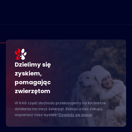
Dzielimy się
zyskiem,
pomagając
zwierzętom
W K4G część dochodu przekazujemy na konkretne
działania na rzecz zwierząt. Robiąc u nas zakupy,
wspierasz nasz wysiłek!
Dowiedz się więcej