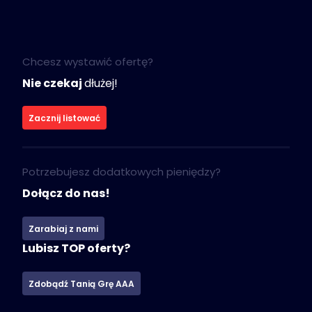
Chcesz wystawić ofertę?
Nie czekaj
dłużej!
Zacznij listować
Potrzebujesz dodatkowych pieniędzy?
Dołącz do nas!
Zarabiaj z nami
Lubisz TOP oferty?
Zdobądź Tanią Grę AAA