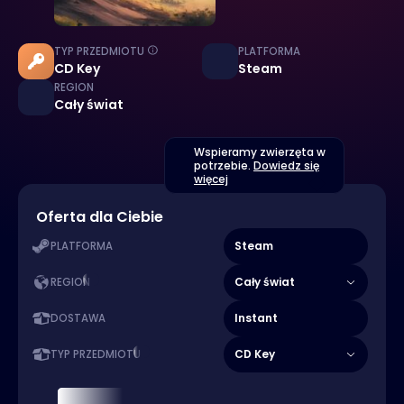
TYP PRZEDMIOTU
PLATFORMA
CD Key
Steam
REGION
Cały świat
Wspieramy zwierzęta w
potrzebie.
Dowiedz się
więcej
Oferta dla Ciebie
Steam
PLATFORMA
Cały świat
REGION
Instant
DOSTAWA
CD Key
TYP PRZEDMIOTU