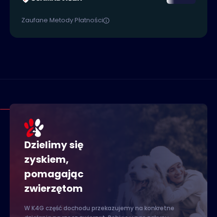
Zaufane Metody Płatności
Dzielimy się
zyskiem,
pomagając
zwierzętom
W K4G część dochodu przekazujemy na konkretne