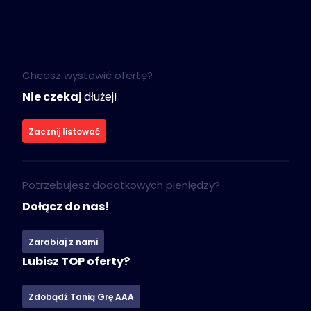
Chcesz wystawić ofertę?
Nie czekaj
dłużej!
Zacznij listować
Potrzebujesz dodatkowych pieniędzy?
Dołącz do nas!
Zarabiaj z nami
Lubisz TOP oferty?
Zdobądź Tanią Grę AAA