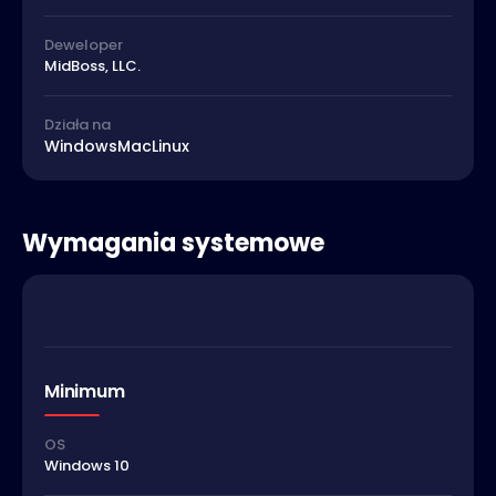
Deweloper
MidBoss, LLC.
Działa na
Windows
Mac
Linux
Wymagania systemowe
Minimum
OS
Windows 10