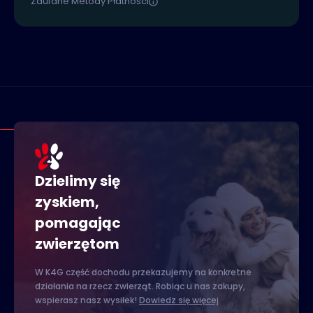
Zaufane Metody Płatności
Dzielimy się
zyskiem,
pomagając
zwierzętom
W K4G część dochodu przekazujemy na konkretne
działania na rzecz zwierząt. Robiąc u nas zakupy,
wspierasz nasz wysiłek!
Dowiedz się więcej