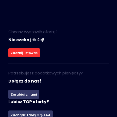
Chcesz wystawić ofertę?
Nie czekaj
dłużej!
Zacznij listować
Potrzebujesz dodatkowych pieniędzy?
Dołącz do nas!
Zarabiaj z nami
Lubisz TOP oferty?
Zdobądź Tanią Grę AAA